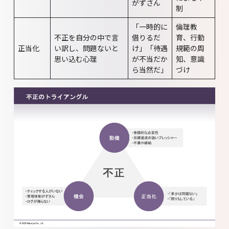
がずさん
制
「一時的に
倫理教
不正を自分の中で言
借りるだ
育、行動
正当化
い訳し、問題ないと
け」「待遇
規範の周
思い込む心理
が不当だか
知、意識
ら当然だ」
づけ