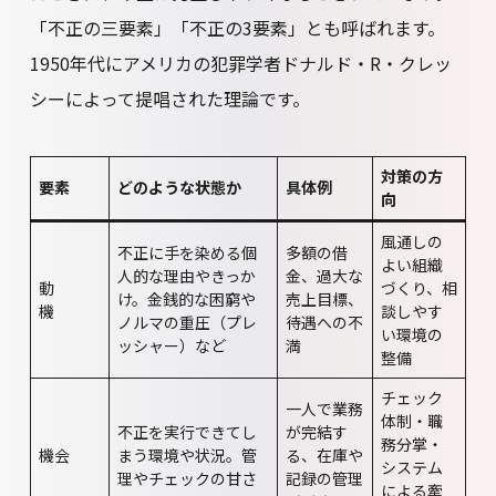
「不正の三要素」「不正の3要素」とも呼ばれます。
1950年代にアメリカの犯罪学者ドナルド・R・クレッ
シーによって提唱された理論です。
対策の方
要素
どのような状態か
具体例
向
風通しの
不正に手を染める個
多額の借
よい組織
人的な理由やきっか
金、過大な
動
づくり、相
け。金銭的な困窮や
売上目標、
機
談しやす
ノルマの重圧（プレ
待遇への不
い環境の
ッシャー）など
満
整備
チェック
一人で業務
体制・職
不正を実行できてし
が完結す
務分掌・
機会
まう環境や状況。管
る、在庫や
システム
理やチェックの甘さ
記録の管理
による牽